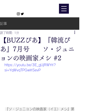
ソ・ジ
ュニョン
​Japan Official
記事
読了時間: 1分
【BUZZぴあ】『韓流ぴ
あ』7月号 ソ・ジュニ
ョンの映画家メシ #2
https://youtu.be/3E_gUjRWYrI?
si=YqWvqTPGwlrISevP
『ソ・ジュニョンの映画家（イエ）メシ』第